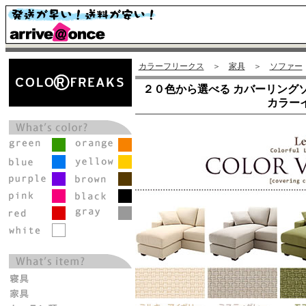
カラーフリークス
＞
家具
＞
ソファー
２０色から選べる カバーリングソ
カラー