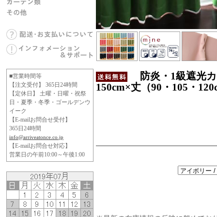
防炎・1級遮光カー
■営業時間等
【注文受付】 365日24時間
150cm×丈（90・105・1
【定休日】 土曜・日曜・祝祭
日・夏季・冬季・ゴールデンウ
イーク
【E-mailお問合せ受付】
365日24時間
info@arriveatonce.co.jp
【E-mailお問合せ対応】
営業日の午前10:00～午後1:00