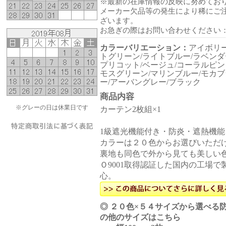
※最新の在庫情報の反映に努めてお
メーカー欠品等の発生により稀にご
ざいます。
お急ぎの際はお問い合わせください
カラーバリエーション：
アイボリー
トグリーン/ライトブルー/ラベンダ
プリコット/ベージュ/コーラルピン
モスグリーン/マリンブルー/モカブ
ー/アーバングレー/ブラック
商品内容
※グレーの日は休業日です
カーテン2枚組×1
1級遮光機能付き・防炎・遮熱機
カラーは２０色からお選びいただ
裏地も同色で外から見ても美しい色
Ｏ9001取得認証した国内の工場
心。
◎ ２０色×５４サイズから選べる防炎
の他のサイズはこちら