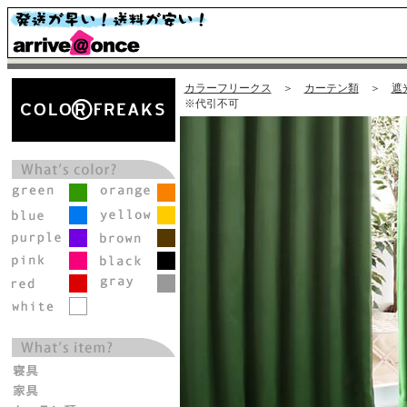
カラーフリークス
＞
カーテン類
＞
遮
※代引不可