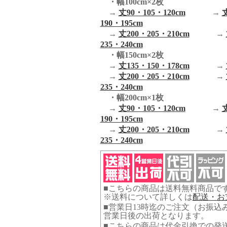
・幅100cm×2枚
→
丈90・105・120cm
→
丈
190・195cm
→
丈200・205・210cm
→
235・240cm
・幅150cm×2枚
→
丈135・150・178cm
→
→
丈200・205・210cm
→
235・240cm
・幅200cm×1枚
→
丈90・105・120cm
→
丈
190・195cm
→
丈200・205・210cm
→
235・240cm
■こちらの商品は送料無料商品で
※送料について詳しくは
配送・お
■営業日13時迄のご注文（お振込
営業日後の出荷となります。
■こちらの商品は代金引換での発