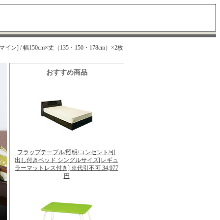
 / 幅150cm×丈（135・150・178cm）×2枚
おすすめ商品
フラップテーブル/照明/コンセント/引
出し付きベッド シングルサイズ[レギュ
ラーマットレス付き] ※代引不可 34,977
円