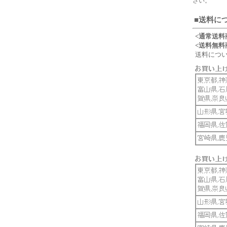
さい。
■送料に
<通常送料
<送料無料
送料につ