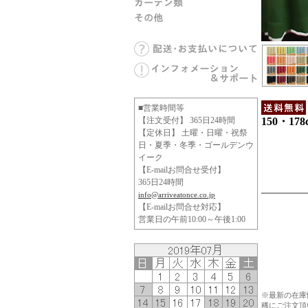
■営業時間等
【注文受付】 365日24時間
150・17
【定休日】 土曜・日曜・祝祭
日・夏季・冬季・ゴールデンウ
イーク
【E-mailお問合せ受付】
365日24時間
info@arriveatonce.co.jp
【E-mailお問合せ対応】
営業日の午前10:00～午後1:00
※最新の在庫
稀にご注文頂