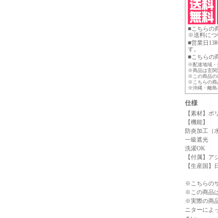
■こちらの
※送料につ
■営業日1
す。
■こちらの
※配達地域・
※商品は玄関
※この商品の
※こちらの商
※沖縄・離島
仕様
【素材】ポリ
【機能】
防炎加工（
一級遮光
洗濯OK
【付属】ア
【生産国】
※こちらの
※この商品
※実際の商
ニターによ