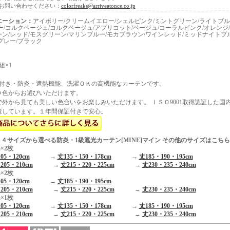
お問い合わせください：
colorfreaks@arriveatonce.co.jp
エーション：
アイボリー/クリームイエロー/シェルピンク/ミントグリーン/ライトブル
ー/コルクベージュ/コルクベージュ/アプリコット/ベージュ/コーラルピンク/オレンジ
ン/レッド/モスグリーン/マリンブルー/モカブラウン/ワインレッド/ミッドナイトブ
グレー/ブラック
組×1
能付き・防炎・遮熱機能、洗濯ＯＫの高機能なカーテンです。
０色からお選びいただけます。
外から見ても美しい色合いをお楽しみいただけます。 ＩＳＯ9001取得認証した国
造しています。１年間保証付きで安心。
５４サイズから選べる防炎・1級遮光カーテン[MINE]マイン その他のサイズはこちら
×2枚
05・120cm
→
丈135・150・178cm
→
丈185・190・195cm
205・210cm
→
丈215・220・225cm
→
丈230・235・240cm
×2枚
05・120cm
→
丈185・190・195cm
205・210cm
→
丈215・220・225cm
→
丈230・235・240cm
×1枚
05・120cm
→
丈135・150・178cm
→
丈185・190・195cm
205・210cm
→
丈215・220・225cm
→
丈230・235・240cm