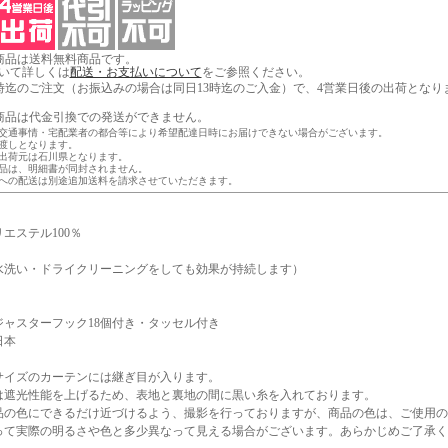
商品は送料無料商品です。
いて詳しくは
配送・お支払いについて
をご参照ください。
3時迄のご注文（お振込みの場合は同日13時迄のご入金）で、4営業日後の出荷となり
商品は代金引換での発送ができません。
交通事情・宅配業者の都合等により希望配達日時にお届けできない場合がございます。
渡しとなります。
出荷元は石川県となります。
品は、明細書が同封されません。
への配送は別途追加送料を請求させていただきます。
エステル100％
水洗い・ドライクリーニングをしても効果が持続します）
ジャスターフック18個付き・タッセル付き
日本
サイズのカーテンには継ぎ目が入ります。
は遮光性能を上げるため、表地と裏地の間に黒い糸を入れております。
品の色にできるだけ近づけるよう、撮影を行っておりますが、商品の色は、ご使用の
って実際の明るさや色と多少異なって見える場合がございます。あらかじめご了承く