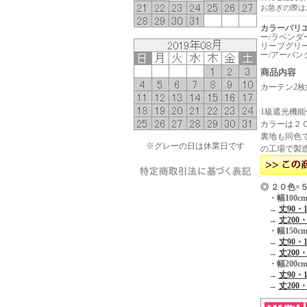
お急ぎの際は
カラーバリ
ー/ラベンダ
リーブグリー
ー/アーバン
商品内容
カーテン2枚
1級遮光機
カラーは２
裏地も同色で
※グレーの日は休業日です
の工場で製
◎ ２０色×
・幅100cm
→
丈90・1
→
丈200・
・幅150cm
→
丈90・1
→
丈200・
・幅200cm
→
丈90・1
→
丈200・