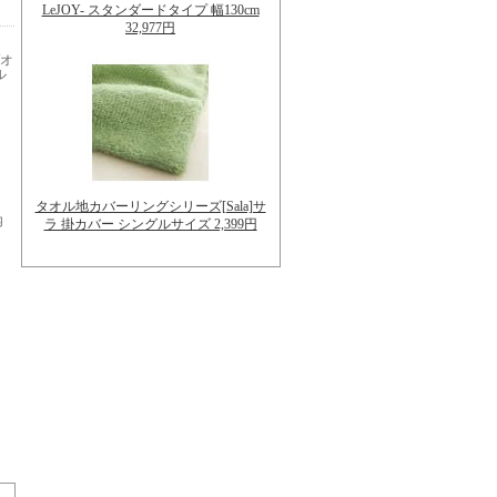
LeJOY- スタンダードタイプ 幅130cm
32,977円
/オ
ル
タオル地カバーリングシリーズ[Sala]サ
内
ラ 掛カバー シングルサイズ 2,399円