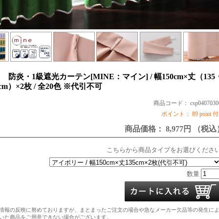
防炎・1級遮光カーテン[MINE：マイン] / 幅150cm×丈（135
8cm）×2枚 / 全20色 ※代引不可
商品コード： csp0407030
ポイント： 89 point 
商品価格： 8,977円 （税込
こちらから商品タイプをお選びくださ
数量
情報の反映に努めておりますが、まとまったご注文の場合や急なメーカー欠品等の発生に
いた商品をご用意できない場合がございます。