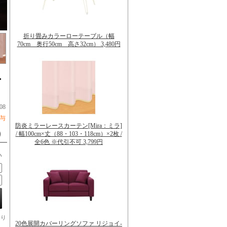
折り畳みカラーローテーブル（幅
70cm 奥行50cm 高さ32cm） 3,480円
・
08
付与
防炎ミラーレースカーテン[Mira：ミラ]
）
/ 幅100cm×丈（88・103・118cm）×2枚 /
全6色 ※代引不可 3,799円
い
より
20色展開カバーリングソファ リジョイ-