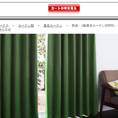
ークス
＞
カーテン類
＞
遮光カーテン
＞ 防炎・1級遮光カーテン[MINE：マイン]
※代引不可